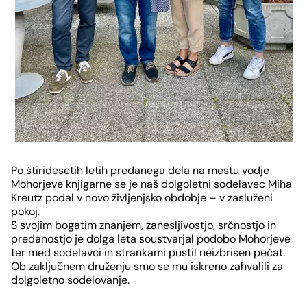
Slide
1
Po štiridesetih letih predanega dela na mestu vodje
von
Mohorjeve knjigarne se je naš dolgoletni sodelavec Miha
Kreutz podal v novo življenjsko obdobje – v zasluženi
6
pokoj.
S svojim bogatim znanjem, zanesljivostjo, srčnostjo in
predanostjo je dolga leta soustvarjal podobo Mohorjeve
ter med sodelavci in strankami pustil neizbrisen pečat.
Ob zaključnem druženju smo se mu iskreno zahvalili za
dolgoletno sodelovanje.