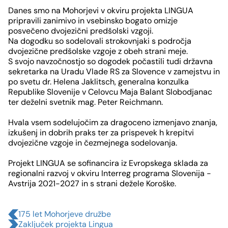
1
Danes smo na Mohorjevi v okviru projekta LINGUA
von
pripravili zanimivo in vsebinsko bogato omizje
posvečeno dvojezični predšolski vzgoji.
4
Na dogodku so sodelovali strokovnjaki s področja
dvojezične predšolske vzgoje z obeh strani meje.
S svojo navzočnostjo so dogodek počastili tudi državna
sekretarka na Uradu Vlade RS za Slovence v zamejstvu in
po svetu dr. Helena Jaklitsch, generalna konzulka
Republike Slovenije v Celovcu Maja Balant Slobodjanac
ter deželni svetnik mag. Peter Reichmann.
Hvala vsem sodelujočim za dragoceno izmenjavo znanja,
izkušenj in dobrih praks ter za prispevek h krepitvi
dvojezične vzgoje in čezmejnega sodelovanja.
Projekt LINGUA se sofinancira iz Evropskega sklada za
regionalni razvoj v okviru Interreg programa Slovenija -
Avstrija 2021-2027 in s strani dežele Koroške.
175 let Mohorjeve družbe
Zaključek projekta Lingua