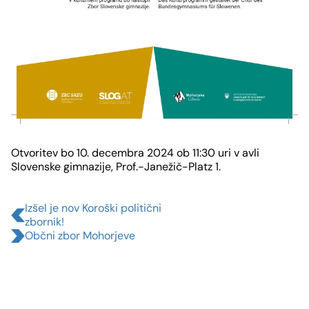
Slide
1
Otvoritev bo 10. decembra 2024 ob 11:30 uri v avli
von
Slovenske gimnazije, Prof.-Janežič-Platz 1.
1
Izšel je nov Koroški politični
zbornik!
Občni zbor Mohorjeve