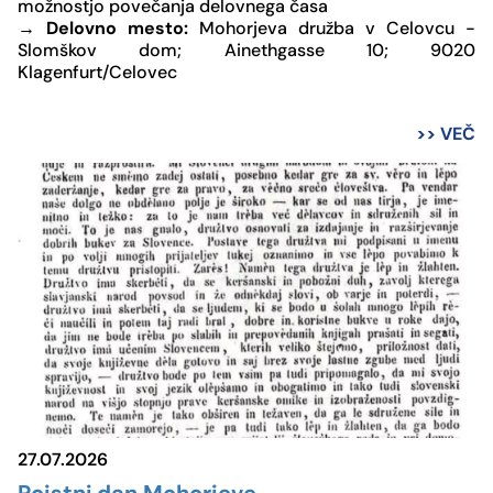
možnostjo povečanja delovnega časa
→
Delovno mesto:
Mohorjeva družba v Celovcu -
Slomškov dom; Ainethgasse 10; 9020
Klagenfurt/Celovec
>> VEČ
27.07.2026