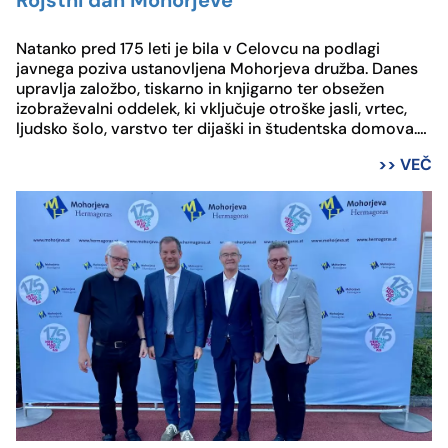
Rojstni dan Mohorjeve
Natanko pred 175 leti je bila v Celovcu na podlagi
javnega poziva ustanovljena Mohorjeva družba. Danes
upravlja založbo, tiskarno in knjigarno ter obsežen
izobraževalni oddelek, ki vključuje otroške jasli, vrtec,
ljudsko šolo, varstvo ter dijaški in študentska domova.
Skupno Mohorjeva družba zaposluje skoraj 100 ljudi na
>> VEČ
več lokacijah v Celovcu in na Dunaju.