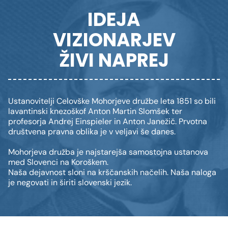
IDEJA
VIZIONARJEV
ŽIVI NAPREJ
Ustanovitelji Celovške Mohorjeve družbe leta 1851 so bili
lavantinski knezoškof Anton Martin Slomšek ter
profesorja Andrej Einspieler in Anton Janežič. Prvotna
društvena pravna oblika je v veljavi še danes.
Mohorjeva družba je najstarejša samostojna ustanova
med Slovenci na Koroškem.
Naša dejavnost sloni na krščanskih načelih. Naša naloga
je negovati in širiti slovenski jezik.