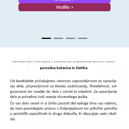
GEMEINSAM - SKUPNO
Dom >
KONTAKT
Viktringer Ring 26, 9020 Celovec
office@mohorjeva.at
Slide
2
von
4