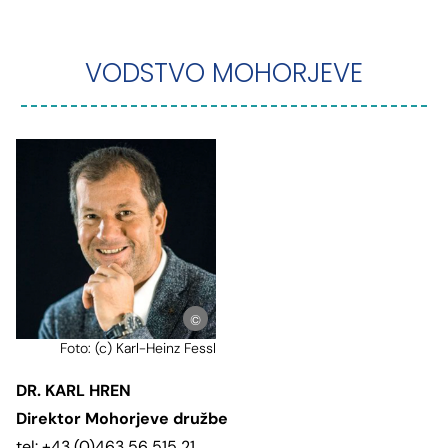
VODSTVO MOHORJEVE
©KhFessl
Foto: (c) Karl-Heinz Fessl
DR. KARL HREN
Direktor Mohorjeve družbe
tel: +43 (0)463 56 515 21