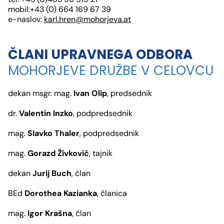
mobil:+43 (0) 664 169 67 39
e-naslov:
karl.hren@mohorjeva.at
ČLANI UPRAVNEGA ODBORA
MOHORJEVE DRUŽBE V CELOVCU
dekan msgr. mag.
Ivan Olip
, predsednik
dr.
Valentin Inzko
, podpredsednik
mag.
Slavko Thaler
, podpredsednik
mag.
Gorazd Živkovič
, tajnik
dekan
Jurij Buch
, član
BEd
Dorothea Kazianka
, članica
mag.
Igor Krašna
, član