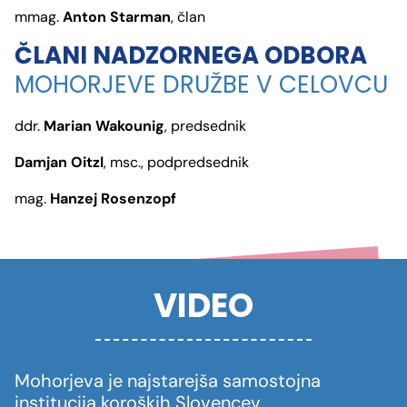
mmag.
Anton Starman
, član
ČLANI NADZORNEGA ODBORA
MOHORJEVE DRUŽBE V CELOVCU
ddr.
Marian Wakounig
, predsednik
Damjan Oitzl
, msc., podpredsednik
mag.
Hanzej Rosenzopf
VIDEO
Mohorjeva je najstarejša samostojna
institucija koroških Slovencev