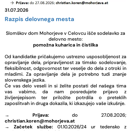
31.07.2026
Razpis delovnega mesta
Slomškov dom Mohorjeve v Celovcu išče sodelavko za
delovno mesto:
pomožna kuharica in čistilka
Od kandidatke pričakujemo ustrezno usposobljenost za
opravljanje dela, pripravljenost za timsko sodelovanje,
fleksibilnost, odgovornost ter veselje do dela z otroki in
mladimi. Za opravljanje dela je potrebno tudi znanje
slovenskega jezika.
Če vas delo veseli in si želite postati del našega tima
vas vabimo, da nam posredujete prijavo z
življenjepisom ter priložite potrdila o preteklih
zaposlitvah in druga dokazila, ki izkazujejo vaše izkušnje.
→
Prijava:
do 27.08.2026;
christian.koren@mohorjeva.at
→
Začetek službe:
01.10.2026/24 ur tedensko z