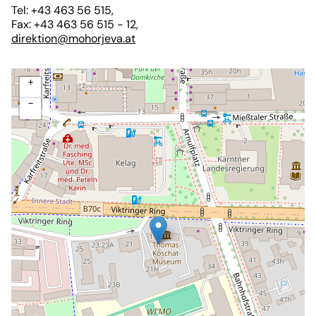
GEMEINSAM - SKUPNO
Tel: +43 463 56 515,
Fax: +43 463 56 515 - 12,
KONTAKT
direktion@mohorjeva.at
Viktringer Ring 26, 9020 Celovec
office@mohorjeva.at
+
−