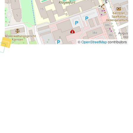
©
OpenStreetMap
contributors