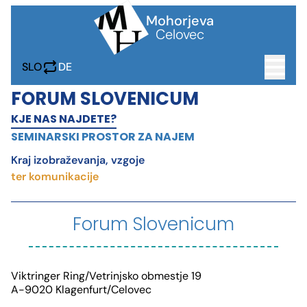
Mohorjeva
Celovec
SLO
DE
FORUM SLOVENICUM
IZOBRAŽEVANJE
KJE NAS NAJDETE?
JASLI • VRTEC
LJUDSKA ŠOLA
VARSTVO
DOM
ŠTUDENTI
SEMINARSKI PROSTOR ZA NAJEM
DRUŽBA
Kraj izobraževanja, vzgoje
DRUŽBA
MENZA
PRIREDITVENI CENTER
ter komunikacije
FORUM SLOVENICUM
KNJIGE
Forum Slovenicum
ZALOŽBA
WEBSHOP
KNJIGARNA
TISKARNA
DIGITALNI ARHIV
UČBENIKI
PROJEKTI
AKTUALNO
AKTUALNO
AKTUALNO
Viktringer Ring/Vetrinjsko obmestje 19
CAR2GO!
LINGUA
DIGI4YOUTH
A-9020 Klagenfurt/Celovec
AKTUALNO
ARHIV
UMETNIŠKA ZBIRKA
SPREAD KARAWANKS
Arhiv