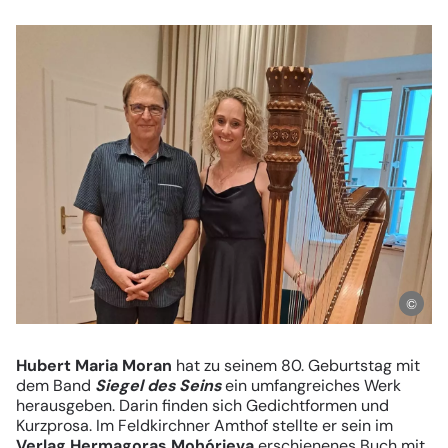
GEMEINSAM - SKUPNO
KONTAKT
Viktringer Ring 26, 9020 Celovec
office@mohorjeva.at
Moh
Slide
1
Hubert Maria Moran
hat zu seinem 80. Geburtstag mit
von
dem Band
Siegel des Seins
ein umfangreiches Werk
herausgeben. Darin finden sich Gedichtformen und
1
Kurzprosa. Im Feldkirchner Amthof stellte er sein im
Verlag Hermagoras Mohórjeva
erschienenes Buch mit