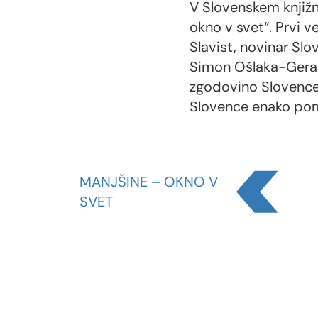
von
V Slovenskem knjižn
3
okno v svet“. Prvi v
Slavist, novinar Sl
Simon Ošlaka-Geras
zgodovino Slovencev 
Slovence enako pome
MANJŠINE – OKNO V
SVET