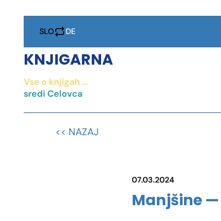
SLO
DE
KNJIGARNA
Vse o knjigah ...
IZOBRAŽEVANJ
sredi Celovca
DRUŽB
KNJIG
<< NAZAJ
PROJEKT
07.03.2024
Manjšine — 
KONTAK