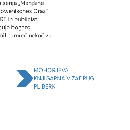
 serija „Manjšine –
Slowenisches Graz“.
F in publicist
suje bogato
 bil namreč nekoč za
MOHORJEVA
KNJIGARNA V ZADRUGI
PLIBERK