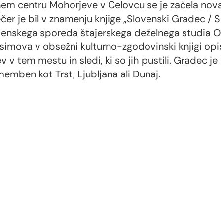
em centru Mohorjeve v Celovcu se je začela nova
ečer je bil v znamenju knjige „Slovenski Gradec / 
ovenskega sporeda štajerskega deželnega studia OR
imova v obsežni kulturno-zgodovinski knjigi opi
v tem mestu in sledi, ki so jih pustili. Gradec je
mben kot Trst, Ljubljana ali Dunaj.