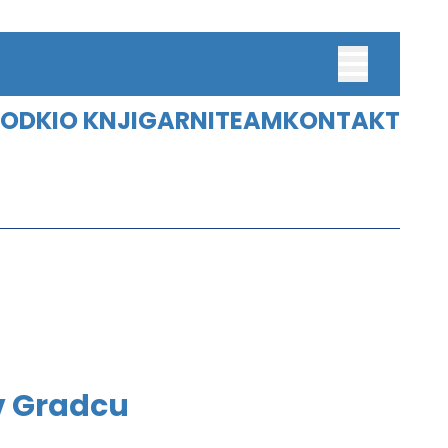
ODKI
O KNJIGARNI
TEAM
KONTAKT
M
ŠTUDENTI
M SLOVENICUM
DIGITALNI ARHIV
UČBENIKI
ARHIV
ZBIRKA
SPREAD KARAWANKS
 v Gradcu