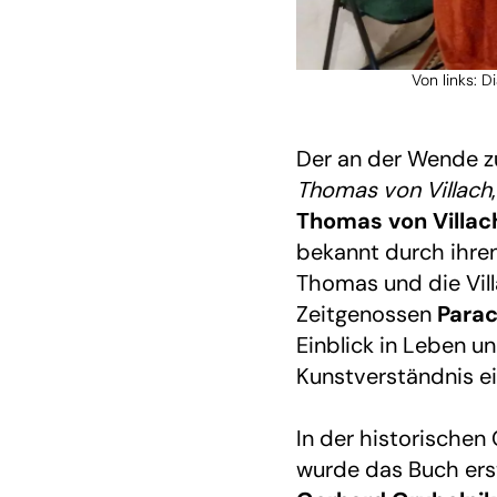
Von links: D
Slide
1
von
Der an der Wende z
1
Thomas von Villach
Thomas von Villac
bekannt durch ihr
Thomas und die Vil
Zeitgenossen
Parac
Einblick in Leben un
Kunstverständnis ei
In der historischen 
wurde das Buch erst