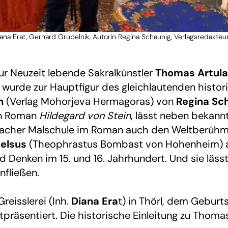
iana Erat, Gerhard Grubelnik, Autorin Regina Schaunig, Verlagsredakteu
ur Neuzeit lebende Sakralkünstler
Thomas Artula
, wurde zur Hauptfigur des gleichlautenden hist
h
(Verlag Mohorjeva Hermagoras) von
Regina Sc
en Roman
Hildegard von Stein
, lässt neben bekann
lacher Malschule im Roman auch den Weltberühmt
elsus
(Theophrastus Bombast von Hohenheim) au
d Denken im 15. und 16. Jahrhundert. Und sie läss
nfließen.
Greisslerei (Inh.
Diana Era
t) in Thörl, dem Gebur
präsentiert. Die historische Einleitung zu Thoma