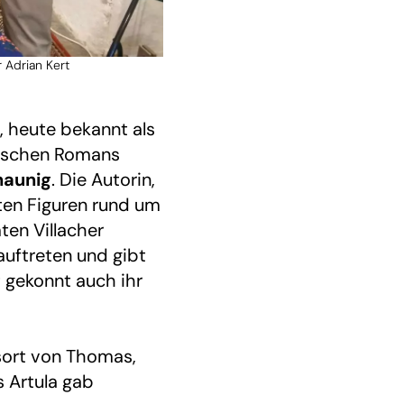
r Adrian Kert
, heute bekannt als
orischen Romans
haunig
. Die Autorin,
ten Figuren rund um
en Villacher
ftreten und gibt
t gekonnt auch ihr
tsort von Thomas,
s Artula gab