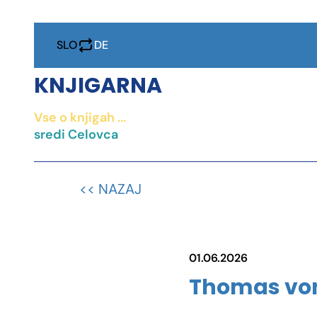
SLO
DE
KNJIGARNA
Vse o knjigah ...
IZOBRAŽEVANJ
sredi Celovca
DRUŽB
KNJIG
<< NAZAJ
PROJEKT
01.06.2026
Thomas von
KONTAK