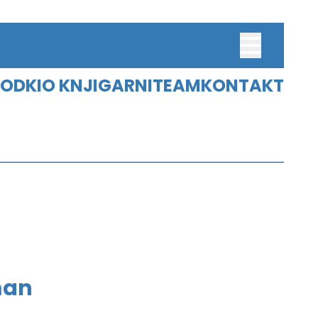
ODKI
O KNJIGARNI
TEAM
KONTAKT
M
ŠTUDENTI
M SLOVENICUM
DIGITALNI ARHIV
UČBENIKI
ARHIV
ZBIRKA
SPREAD KARAWANKS
man