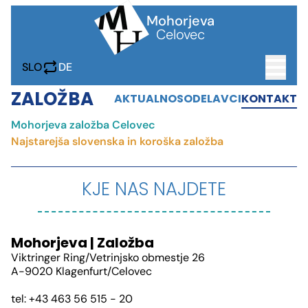
Mohorjeva
Celovec
SLO
DE
ZALOŽBA
AKTUALNO
SODELAVCI
KONTAKT
IZOBRAŽEVANJE
JASLI • VRTEC
LJUDSKA ŠOLA
VARSTVO
DOM
Mohorjeva založba Celovec
ŠTUDENTI
Najstarejša slovenska in koroška založba
DRUŽBA
DRUŽBA
MENZA
PRIREDITVENI CENTER
FORUM SLOVENICUM
KJE NAS NAJDETE
KNJIGE
ZALOŽBA
WEBSHOP
KNJIGARNA
TISKARNA
DIGITALNI ARHIV
UČBENIKI
Mohorjeva | Založba
PROJEKTI
Viktringer Ring/Vetrinjsko obmestje 26
A-9020 Klagenfurt/Celovec
AKTUALNO
AKTUALNO
AKTUALNO
CAR2GO!
LINGUA
DIGI4YOUTH
AKTUALNO
ARHIV
UMETNIŠKA ZBIRKA
SPREAD KARAWANKS
tel: +43 463 56 515 - 20
Arhiv