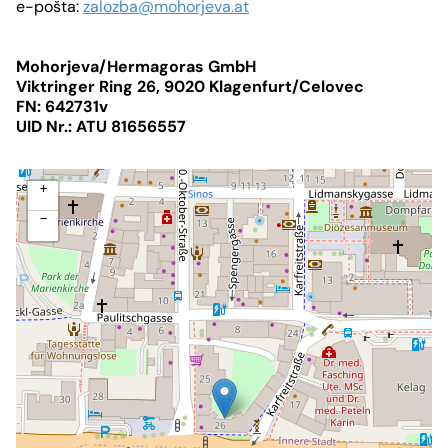
e-pošta:
zalozba@mohorjeva.at
GEMEINSAM - SKUPNO
KONTAKT
Mohorjeva/Hermagoras GmbH
Viktringer Ring 26, 9020 Celovec
Viktringer Ring 26, 9020 Klagenfurt/Celovec
office@mohorjeva.at
FN: 642731v
UID Nr.: ATU 81656557
+
−