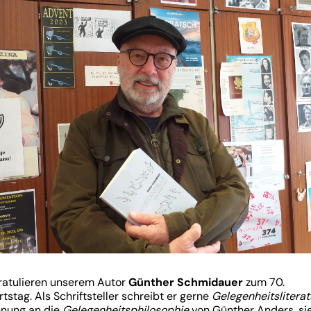
GEMEINSAM - SKUPNO
KONTAKT
Viktringer Ring 26, 9020 Celovec
office@mohorjeva.at
ratulieren unserem Autor
Günther Schmidauer
zum 70.
tstag. Als Schriftsteller schreibt er gerne
Gelegenheitsliterat
nung an die
Gelegenheitsphilosophie
von Günther Anders, si