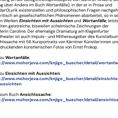
ag über Anders im Buch Wortanfälle), in der er in Prosa und
art)Lyrik existenziellen und philosophischen Fragen nachgeh
kritisch an gesellschaftlichen Phänomenen abarbeitet, so in s
en Werken
Einsichten mit Aussichten
und
Wortanfälle
, letzt
iten geistreiche, bisweilen schelmische Zeichnungen der
lerin Caroline. Der ehemalige Dramaturg am Klagenfurter
theater ist auch Impuls- und Mitherausgeber des Kunstalbu
htssache mit 56 Kurzportraits von Kärntner Künstler:innen un
druckenden künstlerischen Fotos von Ernst Prokop.
zu
Wortanfälle
:
s://www.mohorjeva.com/knjige_buecher/detail/wortanfae
 zu
Einsichten mit Aussichten
:
s://www.mohorjeva.com/knjige_buecher/detail/einsicht
aussichten
 zum Buch
Ansichtssache
:
s://www.mohorjeva.com/knjige_buecher/detail/ansichts