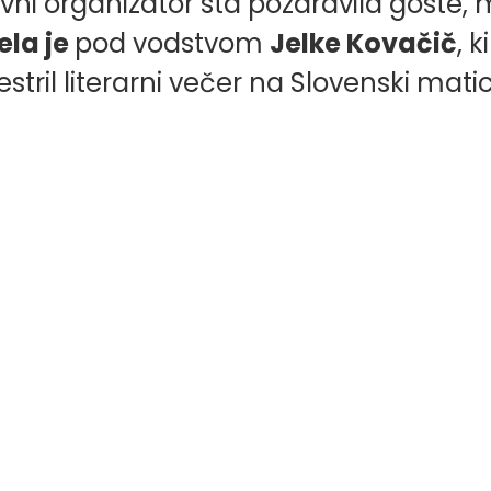
vni organizator sta pozdravila goste, 
ela je
pod vodstvom
Jelke Kovačič
, k
tril literarni večer na Slovenski matic