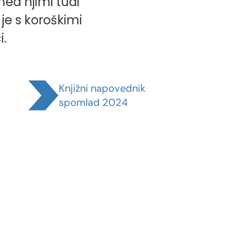
med njimi tudi
i je s koroškimi
i.
Knjižni napovednik
spomlad 2024