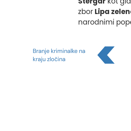
Stergar
kot gla
zbor
Lipa zelen
narodnimi popes
Branje kriminalke na
kraju zločina