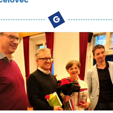
Celovec
G