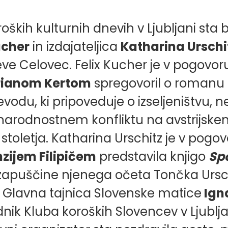
oških kulturnih dnevih v Ljubljani sta 
ucher
in izdajateljica
Katharina Urschi
ve Celovec. Felix Kucher je v pogovor
rianom Kertom
spregovoril o romanu
vodu, ki pripoveduje o izseljeništvu
narodnostnem konfliktu na avstrijsk
. stoletja. Katharina Urschitz je v pogov
zijem Filipičem
predstavila knjigo
Sp
 zapuščine njenega očeta Tončka Ursch
 Glavna tajnica Slovenske matice
Igna
nik Kluba koroških Slovencev v Ljublj