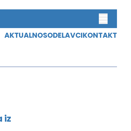
AKTUALNO
SODELAVCI
KONTAKT
M
ŠTUDENTI
M SLOVENICUM
DIGITALNI ARHIV
UČBENIKI
ARHIV
ZBIRKA
SPREAD KARAWANKS
 iz