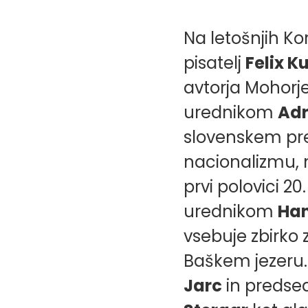
Slide
1
von
Na letošnjih Kor
4
pisatelj
Felix K
avtorja Mohorje
urednikom
Ad
slovenskem pre
nacionalizmu, 
prvi polovici 20
urednikom
Han
vsebuje zbirko
Baškem jezeru.
Jarc
in predsed