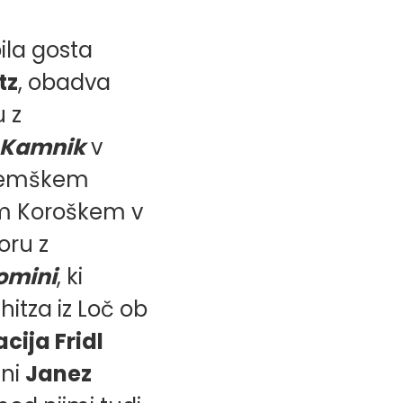
bila gosta
tz
, obadva
u z
Kamnik
v
, nemškem
em Koroškem v
oru z
omini
, ki
itza iz Loč ob
cija Fridl
ani
Janez