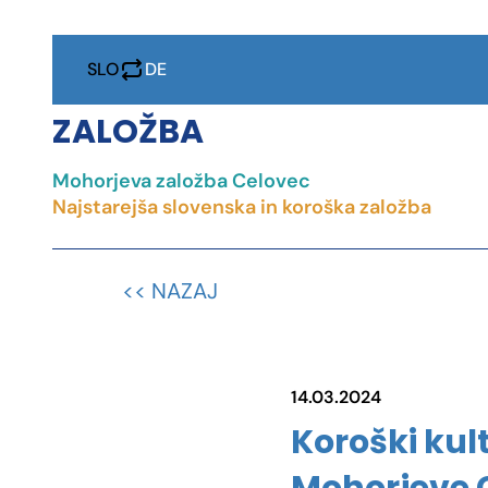
SLO
DE
ZALOŽBA
Mohorjeva založba Celovec
IZOBRAŽEVANJ
Najstarejša slovenska in koroška založba
DRUŽB
KNJIG
<< NAZAJ
PROJEKT
14.03.2024
Koroški kul
KONTAK