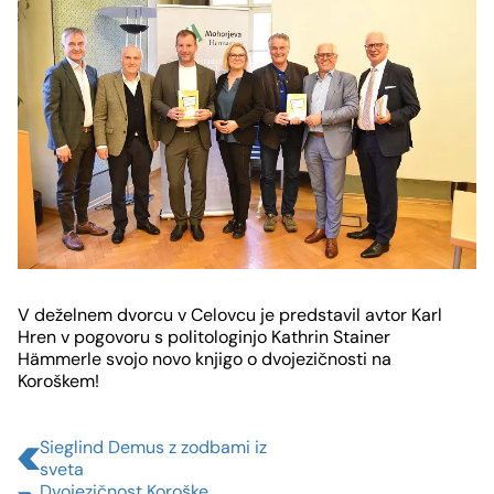
GEMEINSAM - SKUPNO
KONTAKT
Viktringer Ring 26, 9020 Celovec
office@mohorjeva.at
Slide
1
V deželnem dvorcu v Celovcu je predstavil avtor Karl
von
Hren v pogovoru s politologinjo Kathrin Stainer
Hämmerle svojo novo knjigo o dvojezičnosti na
1
Koroškem!
Sieglind Demus z zodbami iz
sveta
Dvojezičnost Koroške